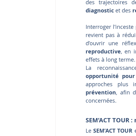
des trajectoires
diagnostic
 et des 
r
Interroger l’inces
revient pas à rédui
d’ouvrir une réfl
reproductive
, en 
effets à long terme.
opportunité pour
approches plus in
prévention
, afin 
concernées.
SEM’ACT TOUR : m
Le 
SEM’ACT TOUR
 