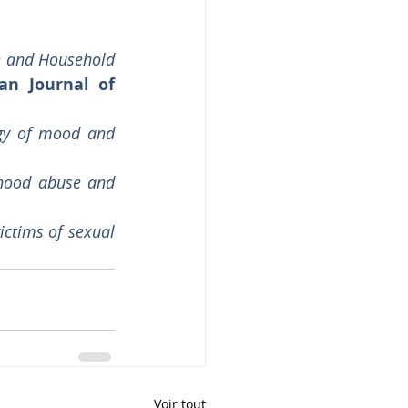
e and Household 
an Journal of 
gy of mood and 
hood abuse and 
ictims of sexual 
Voir tout