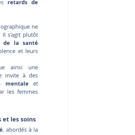
es 
retards de 
ographique ne 
 s’agit plutôt 
 de la santé 
lence et leurs 
La reconnaissance institutionnelle de l’inceste parental constitue ainsi une 
le invite à des 
é mentale
 et 
ar les femmes 
 et les soins
té
, abordés à la 