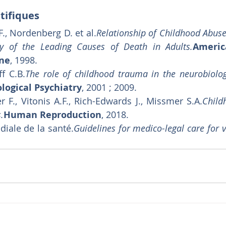
tifiques
R.F., Nordenberg D. et al.
Relationship of Childhood Abus
y of the Leading Causes of Death in Adults.
Americ
ine
, 1998.
f C.B.
The role of childhood trauma in the neurobiolo
ological Psychiatry
, 2001 ; 2009.
r F., Vitonis A.F., Rich-Edwards J., Missmer S.A.
Child
.
Human Reproduction
, 2018.
iale de la santé.
Guidelines for medico-legal care for v