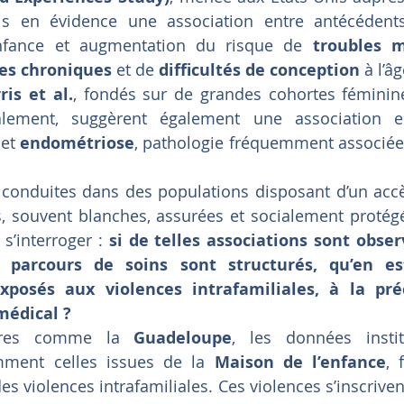
s en évidence une association entre antécédents
enfance et augmentation du risque de 
troubles m
es chroniques
 et de 
difficultés de conception
 à l’â
ris et al.
, fondés sur de grandes cohortes féminin
nalement, suggèrent également une association en
et 
endométriose
, pathologie fréquemment associée 
 conduites dans des populations disposant d’un accè
, souvent blanches, assurées et socialement protégé
s’interroger : 
si de telles associations sont obser
 parcours de soins sont structurés, qu’en est
exposés aux violences intrafamiliales, à la pré
médical ?
oires comme la 
Guadeloupe
, les données institu
mment celles issues de la 
Maison de l’enfance
, 
es violences intrafamiliales. Ces violences s’inscrive