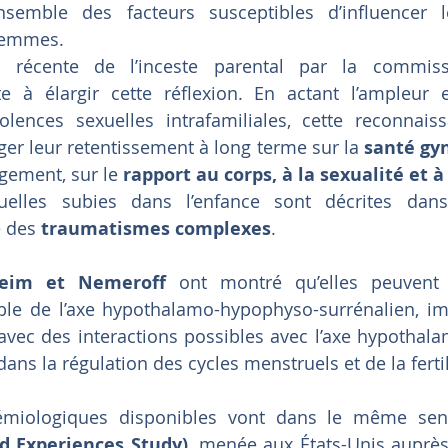
nsemble des facteurs susceptibles d’influencer les
femmes.
 récente de l’inceste parental par la commissi
te à élargir cette réflexion. En actant l’ampleur e
lences sexuelles intrafamiliales, cette reconnaiss
oger leur retentissement à long terme sur la 
santé gy
rgement, sur le 
rapport au corps, à la sexualité et 
uelles subies dans l’enfance sont décrites dans l
 des 
traumatismes complexes
. 
eim et Nemeroff
 ont montré qu’elles peuvent 
ble de l’axe hypothalamo-hypophyso-surrénalien, im
 avec des interactions possibles avec l’axe hypotha
ans la régulation des cycles menstruels et de la ferti
miologiques disponibles vont dans le même sens
d Experiences Study)
, menée aux États-Unis auprès