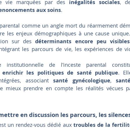
 de vie marquées par des 
inégalités sociales
, d
enoncements aux soins
.
te parental comme un angle mort du réarmement dém
re les enjeux démographiques à une cause unique. Il
exion sur des 
déterminants encore peu visibles
intégrant les parcours de vie, les expériences de vio
 enrichir les politiques de santé publique
. El
tégrées, associant 
santé gynécologique
, 
sant
de mieux prendre en compte les réalités vécues p
ettre en discussion les parcours, les silences
est un rendez-vous dédié aux 
troubles de la fertili