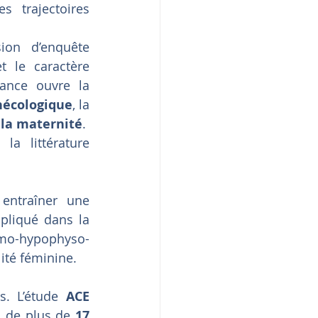
 trajectoires 
on d’enquête 
t le caractère 
ance ouvre la 
nécologique
, la 
à la maternité
.
a littérature 
entraîner une 
pliqué dans la 
lamo-hypophyso-
lité féminine.
. L’étude 
ACE 
 de plus de 
17 