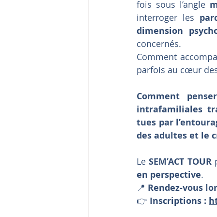
fois sous l’angle 
m
interroger les 
par
dimension psycho
concernés.
Comment accompagn
parfois au cœur de
Comment penser 
intrafamiliales t
tues par l’entourag
des adultes et le c
Le 
SEM’ACT TOUR
 
en perspective
.
📍 
Rendez-vous lo
👉 
Inscriptions :
h