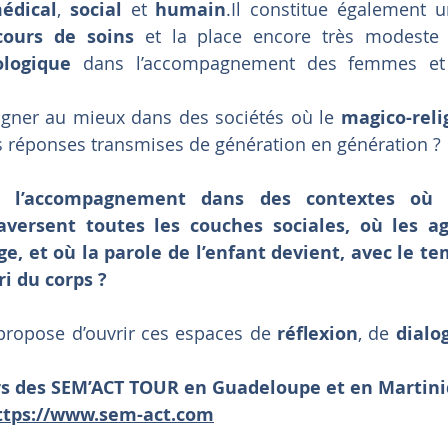
édical
, 
social
 et 
humain
.Il
 constitue également un
cours de soins
logique
 dans l’accompagnement des femmes e
er au mieux dans des sociétés où le 
magico-reli
s réponses transmises de génération en génération ?
l’accompagnement dans des contextes où le
raversent toutes les couches sociales, où les ag
e, et où la parole de l’enfant devient, avec le tem
ri du corps ?
propose d’ouvrir ces espaces de 
réflexion
, de 
dialo
rs des SEM’ACT TOUR en Guadeloupe et en Martini
ttps://www.sem-act.com