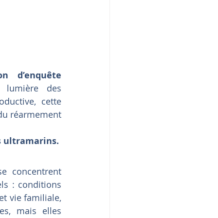
n d’enquête 
 lumière des 
oductive, cette 
 du réarmement 
s ultramarins.
 concentrent 
s : conditions 
t vie familiale, 
s, mais elles 