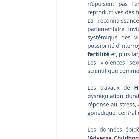
n’épuisent pas l’e
reproductives des 
La reconnaissance
parlementaire invi
systémique des vio
possibilité d’interr
fertilité
 et, plus la
Les violences sex
scientifique comme
Les travaux de 
H
dysrégulation dura
réponse au stress,
gonadique, central d
Les données épidé
(Adverse Childhoo