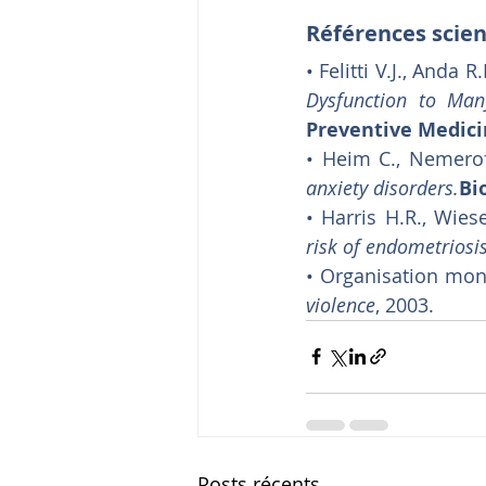
Références scien
• Felitti V.J., Anda 
Dysfunction to Man
Preventive Medic
• Heim C., Nemerof
anxiety disorders.
Bi
• Harris H.R., Wiese
risk of endometriosis
• Organisation mond
violence
, 2003.
Posts récents