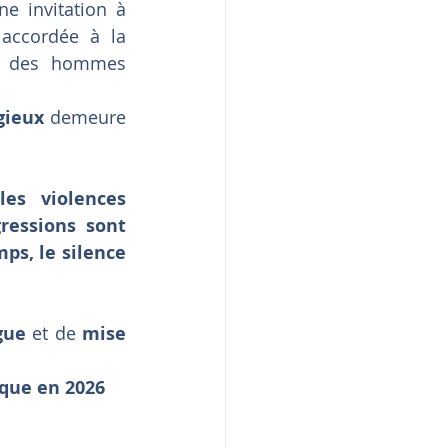
e invitation à 
 et la place encore très modeste accordée à la 
t des hommes 
gieux
 demeure 
s violences 
ressions sont 
ps, le silence 
gue
 et de 
mise 
que en 2026