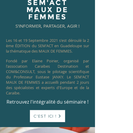
SEM'ACT
MAUX DE
FEMMES
S'INFORMER, PARTAGER, AGIR !
Les 16 et 19 Septembre 2021 s'est déroulé la 2
ème ÉDITION du SEM'ACT en Guadeloupe sur
la thématique des MAUX DE FEMMES.
Fondé par Elaine Poirier, organisé par
l'association Caraïbes Destination et
COM&CONSULT, sous le pilotage scientifique
du Professeur Eustase JANKY. Le SEM'ACT
MAUX DE FEMMES a accueilli pendant 2 jours
des spécialistes et experts d'Europe et de la
Caraïbe.
Retrouvez l'intégralité du séminaire !
C'EST ICI !