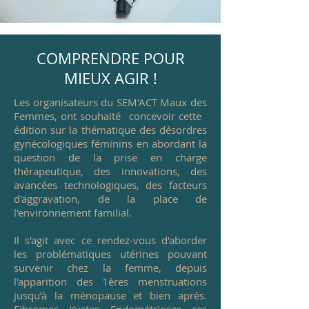
COMPRENDRE POUR
MIEUX AGIR !
Les organisateurs du SEM'ACT Maux des
Femmes, ont souhaité concevoir cette
édition sur la thématique des désordres
gynécologiques féminins en abordant la
question de la prise en charge
thérapeutique, des innovations, des
avancées technologiques, des facteurs
d'aggravation, de la place de
l'environnement familial.
Il s'agit avec ce rendez-vous d'aborder
les problématiques utérines pouvant
survenir chez la femme, depuis
l'apparition des 1ères menstruations
jusqu’à la ménopause et bien après.