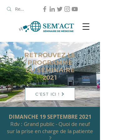
RETROUVEZ LE
PROGRAMME
DU SÉMINAIRE
2021
C'EST ICI !
DIMANCHE 19 SEPTEMBRE 2021
Rdv : Grand public - Quoi de neuf
sur la prise en charge de la patiente
?